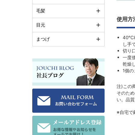
毛髪
使用方
目元
40
まつげ
し手
切り
一度
乾燥
1個
注)この
そのため
い。品質
※自宅で