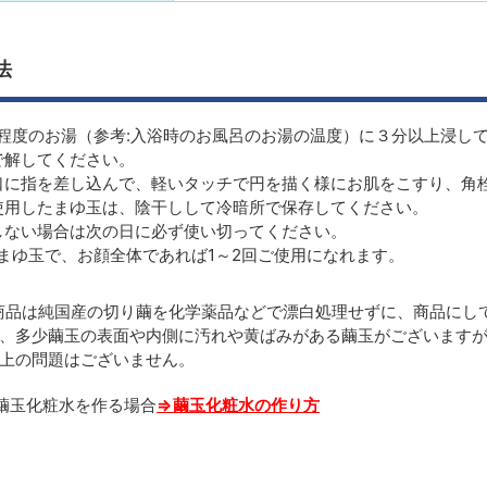
法
℃程度のお湯（参考:入浴時のお風呂のお湯の温度）に３分以上浸し
で解してください。
口に指を差し込んで、軽いタッチで円を描く様にお肌をこすり、角
使用したまゆ玉は、陰干しして冷暗所で保存してください。
しない場合は次の日に必ず使い切ってください。
のまゆ玉で、お顔全体であれば1～2回ご使用になれます。
商品は純国産の切り繭を化学薬品などで漂白処理せずに、商品にし
、多少繭玉の表面や内側に汚れや黄ばみがある繭玉がございます
上の問題はございません。
繭玉化粧水を作る場合
⇒繭玉化粧水の作り方