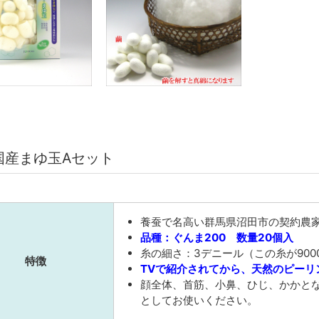
国産まゆ玉Aセット
養蚕で名高い群馬県沼田市の契約農
品種：ぐんま200 数量20個入
糸の細さ：3デニール（この糸が900
特徴
TVで紹介されてから、天然のピーリ
顔全体、首筋、小鼻、ひじ、かかと
としてお使いください。