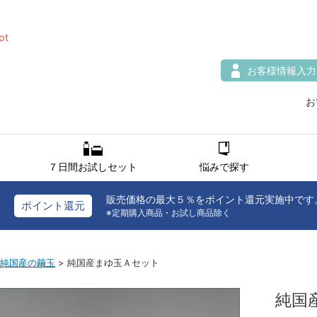
純国産まゆ玉Ａセット
pt
お客様情報入力
お
７日間お試しセット
悩みで探す
販売価格の最大５％をポイント還元実施中です
ポイント還元
※定期購入商品・お試し商品除く
純国産の繭玉
> 純国産まゆ玉Ａセット
純国