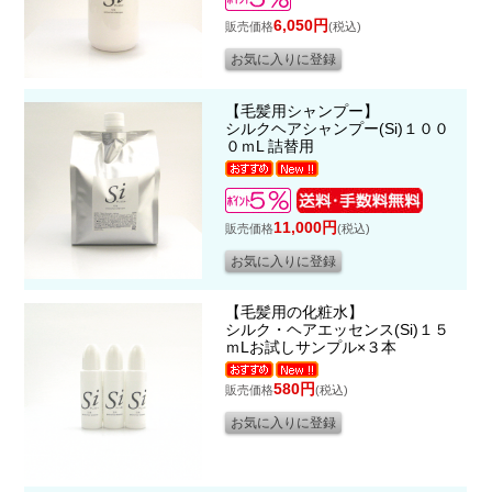
6,050円
販売価格
(税込)
【毛髪用シャンプー】
シルクヘアシャンプー(Si)１００
０ｍL 詰替用
11,000円
販売価格
(税込)
【毛髪用の化粧水】
シルク・ヘアエッセンス(Si)１５
ｍLお試しサンプル×３本
580円
販売価格
(税込)