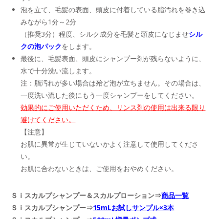
泡を立て、毛髪の表面、頭皮に付着している脂汚れを巻き込
みながら1分～2分
（推奨3分）程度、シルク成分を毛髪と頭皮になじませ
シル
クの泡パック
をします。
最後に、毛髪表面、頭皮にシャンプー剤が残らないように、
水で十分洗い流します。
注：脂汚れが多い場合は殆ど泡が立ちません。その場合は、
一度洗い流した後にもう一度シャンプーをしてください。
効果的にご使用いただくため、リンス剤の使用は出来る限り
避けてください。
【注意】
お肌に異常が生じていないかよく注意して使用してくださ
い。
お肌に合わないときは、ご使用をおやめください。
Ｓｉスカルプシャンプー＆スカルプローション⇒
商品一覧
Ｓｉスカルプシャンプー⇒
15mLお試しサンプル×3本