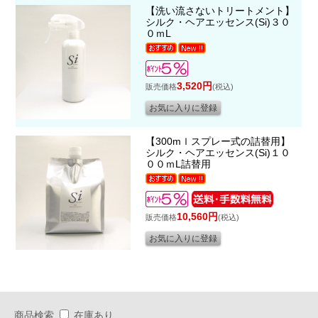
【洗い流さないトリートメント】
シルク・ヘアエッセンス(Si)３０
０ｍL
3,520円
販売価格
(税込)
【300mｌスプレー式の詰替用】
シルク・ヘアエッセンス(Si)１０
００ｍL詰替用
10,560円
販売価格
(税込)
商品検索
在庫あり