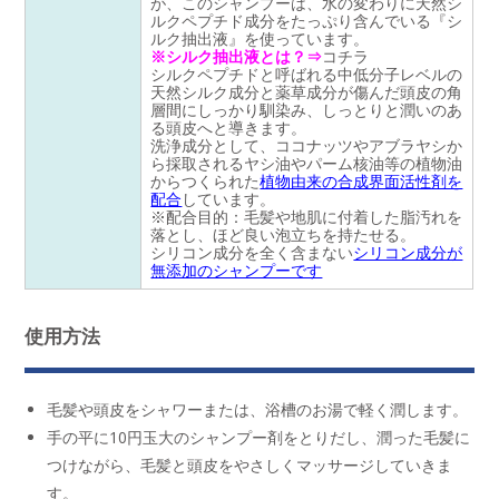
が、このシャンプーは、水の変わりに天然シ
ルクペプチド成分をたっぷり含んでいる『シ
ルク抽出液』を使っています。
※シルク抽出液とは？⇒
コチラ
シルクペプチドと呼ばれる中低分子レベルの
天然シルク成分と薬草成分が傷んだ頭皮の角
層間にしっかり馴染み、しっとりと潤いのあ
る頭皮へと導きます。
洗浄成分として、ココナッツやアブラヤシか
ら採取されるヤシ油やパーム核油等の植物油
からつくられた
植物由来の合成界面活性剤を
配合
しています。
※配合目的：毛髪や地肌に付着した脂汚れを
落とし、ほど良い泡立ちを持たせる。
シリコン成分を全く含まない
シリコン成分が
無添加のシャンプーです
使用方法
毛髪や頭皮をシャワーまたは、浴槽のお湯で軽く潤します。
手の平に10円玉大のシャンプー剤をとりだし、潤った毛髪に
つけながら、毛髪と頭皮をやさしくマッサージしていきま
す。