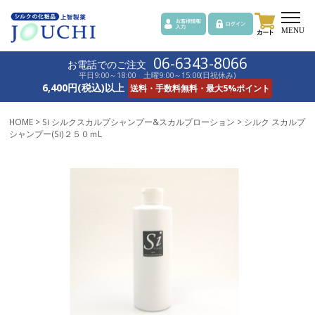
toggle
naviga
MENU
06-6343-8066
お電話でのご注文
平日9:00～18:00 土曜9:00～15:00(日祝休み)
6,400円(税込)以上
送料・手数料無料・最大5%ポイント
HOME
>
Si シルクスカルプシャンプー&スカルプローション
> シルク スカルプ
シャンプー(Si)２５０ｍL