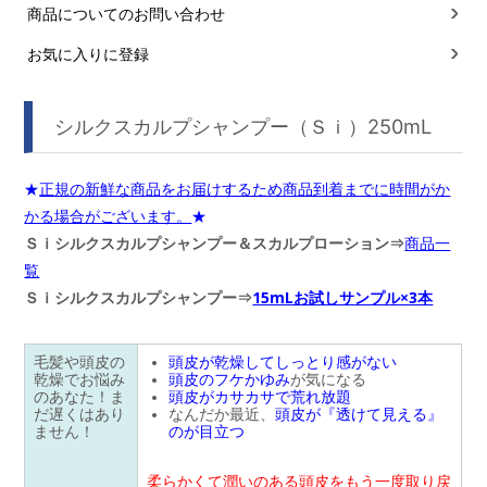
商品についてのお問い合わせ
お気に入りに登録
シルクスカルプシャンプー（Ｓｉ）250mL
★
正規の新鮮な商品をお届けするため商品到着までに時間がか
かる場合がございます。
★
Ｓｉシルクスカルプシャンプー＆スカルプローション⇒
商品一
覧
Ｓｉシルクスカルプシャンプー⇒
15mLお試しサンプル×3本
毛髪や頭皮の
頭皮が乾燥してしっとり感がない
乾燥でお悩み
頭皮のフケかゆみ
が気になる
のあなた！ま
頭皮がカサカサで荒れ放題
だ遅くはあり
なんだか最近、
頭皮が『透けて見える』
ません！
のが目立つ
柔らかくて潤いのある頭皮をもう一度取り戻