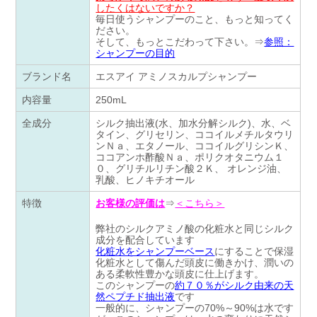
したくはないですか？
毎日使うシャンプーのこと、もっと知ってく
ださい。
そして、もっとこだわって下さい。⇒
参照：
シャンプーの目的
ブランド名
エスアイ アミノスカルプシャンプー
内容量
250mL
全成分
シルク抽出液(水、加水分解シルク)、水、ベ
タイン、グリセリン、ココイルメチルタウリ
ンＮａ、エタノール、ココイルグリシンＫ、
ココアンホ酢酸Ｎａ、ポリクオタニウム１
０、グリチルリチン酸２Ｋ、 オレンジ油、
乳酸、ヒノキチオール
特徴
お客様の評価は
⇒
＜こちら＞
弊社のシルクアミノ酸の化粧水と同じシルク
成分を配合しています
化粧水をシャンプーベース
にすることで保湿
化粧水として傷んだ頭皮に働きかけ、潤いの
ある柔軟性豊かな頭皮に仕上げます。
このシャンプーの
約７０％がシルク由来の天
然ペプチド抽出液
です
一般的に、シャンプーの70%～90%は水です