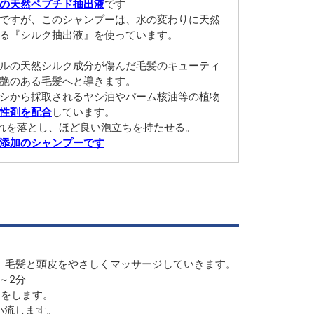
の天然ペプチド抽出液
です
は水ですが、このシャンプーは、水の変わりに天然
る『シルク抽出液』を使っています。
ルの天然シルク成分が傷んだ毛髪のキューティ
艶のある毛髪へと導きます。
シから採取されるヤシ油やパーム核油等の植物
性剤を配合
しています。
れを落とし、ほど良い泡立ちを持たせる。
添加のシャンプーです
、毛髪と頭皮をやさしくマッサージしていきます。
～2分
ク
をします。
い流します。