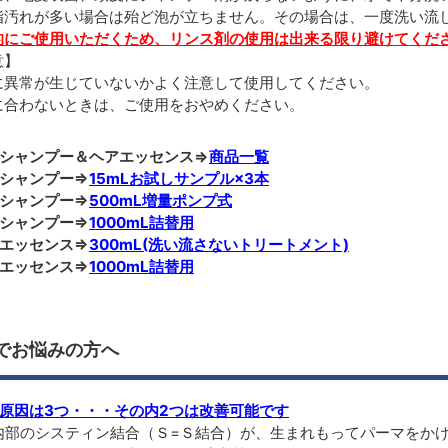
脂汚れが多い場合は殆ど泡が立ちません。その場合は、一度洗い流
的にご使用いただくため、リンス剤の使用は出来る限り避けてくだ
意】
に異常が生じていないかよく注意して使用してください。
に合わないときは、ご使用をおやめください。
シャンプー＆ヘアエッセンス⇒
商品一覧
シャンプー⇒
15mLお試しサンプル×3本
シャンプー⇒
500mL増量ポンプ式
シャンプー⇒
1000mL詰替用
エッセンス⇒
300mL(洗い流さないトリートメント)
エッセンス⇒
1000mL詰替用
でお悩みの方へ
原因は3つ・・・その内2つは改善可能です
部のシスティン結合（Ｓ=Ｓ結合）が、生まれもってパーマをか