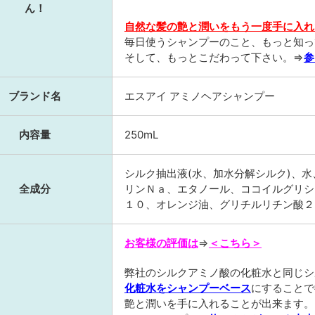
ん！
自然な髪の艶と潤いをもう一度手に入れ
毎日使うシャンプーのこと、もっと知っ
そして、もっとこだわって下さい。⇒
参
ブランド名
エスアイ アミノヘアシャンプー
内容量
250mL
シルク抽出液(水、加水分解シルク)、
全成分
リンＮａ、エタノール、ココイルグリシ
１０、オレンジ油、グリチルリチン酸２
お客様の評価は
⇒
＜こちら＞
弊社のシルクアミノ酸の化粧水と同じシ
化粧水をシャンプーベース
にすることで
艶と潤いを手に入れることが出来ます。