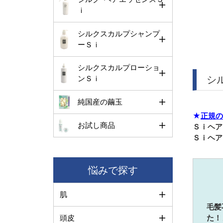
ｉ
シルクスカルプシャンプ
ーＳｉ
シルクスカルプローショ
シ
ンＳｉ
純国産の繭玉
★
正規の
お試し商品
Ｓｉヘア
Ｓｉヘア
悩みで探す
肌
毛髪
頭皮
た！