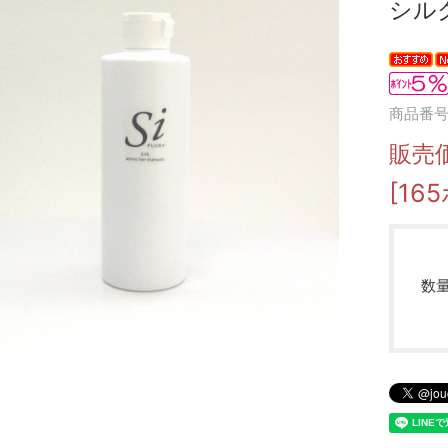
シルク
商品番号 
販売
[16
数