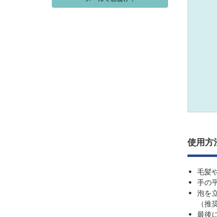
使用方
毛髪
手の
泡を
（推
最後