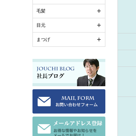
毛髪
目元
まつげ