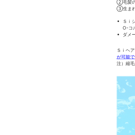
②毛髪の
③生まれ
Ｓｉ
O-
ダメ
Ｓｉヘア
が可能で
注）縮毛