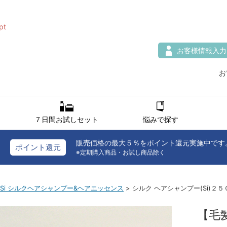
シルク ヘアシャンプー(Si)２５０ｍL
pt
お客様情報入力
お
７日間お試しセット
悩みで探す
販売価格の最大５％をポイント還元実施中です
ポイント還元
※定期購入商品・お試し商品除く
Si シルクヘアシャンプー&ヘアエッセンス
> シルク ヘアシャンプー(Si)２５
【毛