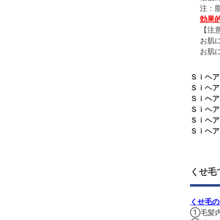
注：
効果
【注
お肌
お肌
Ｓｉヘア
Ｓｉヘア
Ｓｉヘア
Ｓｉヘア
Ｓｉヘア
Ｓｉヘア
くせ毛
くせ毛の
①毛髪内