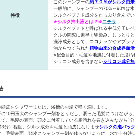
このシャンプーの
約７０％がシルク由来
一般的に、シャンプーの70%～90%
シルクペプチド成分をたっぷり含んでい
特徴
※シルク抽出液とは？⇒
コチラ
シルクペプチドと呼ばれる中低分子レベ
クルの間隙に素早く馴染み、しっとりと
洗浄成分として、ココナッツやアブラヤ
油からつくられた
植物由来の合成界面活
※配合目的：毛髪や地肌に付着した脂汚
シリコン成分を含まない
シリコン成分無
法
や頭皮をシャワーまたは、浴槽のお湯で軽く潤します。
平に10円玉大のシャンプー剤をとりだし、潤った毛髪につけながら
立て、毛髪の表面、頭皮に付着している脂汚れを巻き込みながら1分
奨3分）程度、シルク成分を毛髪と頭皮になじませ
シルクの泡パッ
に、毛髪表面、頭皮にシャンプー剤が残らないように、水で十分洗