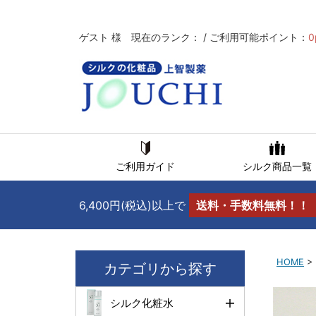
ゲスト 様 現在のランク： / ご利用可能ポイント：
0
ご利用ガイド
シルク商品一覧
6,400円(税込)以上で
送料・手数料無料！！
HOME
>
カテゴリから探す
シルク化粧水