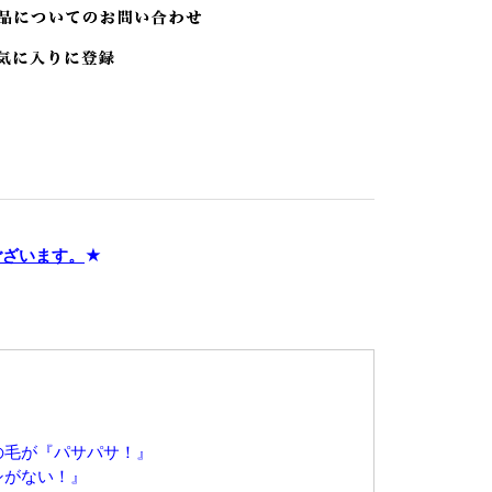
ございます。
★
の毛が『パサパサ！』
シがない！』