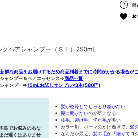
ルクヘアシャンプー（Ｓｉ）250mL
新鮮な商品をお届けするため商品到着までに時間がかかる場合が
シャンプー＆ヘアエッセンス⇒
商品一覧
シャンプー⇒
15mLお試しサンプル×3本(580円)
髪が乾燥してしっとり感がない
髪に艶がない
のが気になる
枝毛、裂け毛、切れ毛
が多い
カラー剤、パーマのかけ過ぎで、
髪
不良でお悩みのあな
なんだか最近、
髪の毛が『細くてコ
まだ遅くはありませ